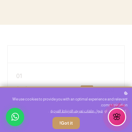
01
المحتوى
مجاناً
We use cookies to provide you with an optimal experience and relevant
اسألي تايا
communication.
اعرف المزيد
او
قبول ملفات تعريف الارتباط الفردية
.
🌸
Got it!